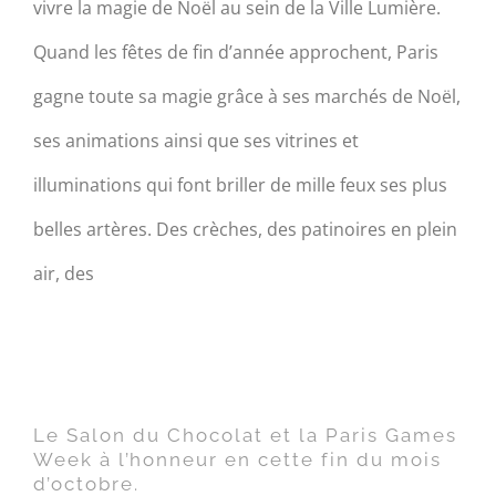
vivre la magie de Noël au sein de la Ville Lumière.
Quand les fêtes de fin d’année approchent, Paris
gagne toute sa magie grâce à ses marchés de Noël,
ses animations ainsi que ses vitrines et
illuminations qui font briller de mille feux ses plus
belles artères. Des crèches, des patinoires en plein
air, des
Le Salon du Chocolat et la
Paris Games Week à
l’honneur en cette fin du
Le Salon du Chocolat et la Paris Games
mois d’octobre.
Week à l’honneur en cette fin du mois
d’octobre.