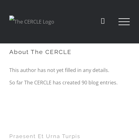
About
The CERCLE
This author has not yet filled in any details.
So far The CERCLE has created 90 blog entries.
Praesent Et Urna Turpis
Praesent Et Urna Turpis