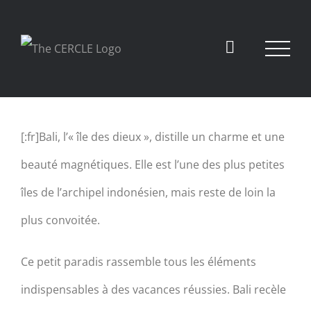
View
[:fr]Bali, l’« île des dieux », distille un charme et une
Larger
beauté magnétiques. Elle est l’une des plus petites
Image
îles de l’archipel indonésien, mais reste de loin la
plus convoitée.
Ce petit paradis rassemble tous les éléments
indispensables à des vacances réussies. Bali recèle